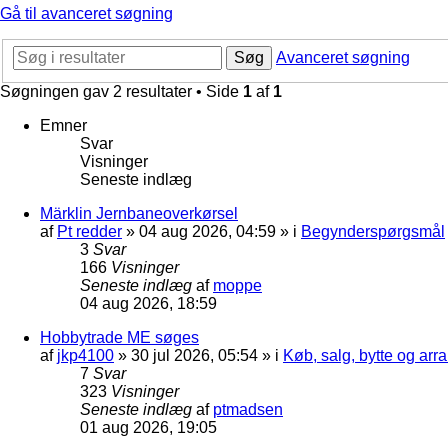
Gå til avanceret søgning
Søg
Avanceret søgning
Søgningen gav 2 resultater • Side
1
af
1
Emner
Svar
Visninger
Seneste indlæg
Märklin Jernbaneoverkørsel
af
Pt redder
»
04 aug 2026, 04:59
» i
Begynderspørgsmål
3
Svar
166
Visninger
Seneste indlæg
af
moppe
04 aug 2026, 18:59
Hobbytrade ME søges
af
jkp4100
»
30 jul 2026, 05:54
» i
Køb, salg, bytte og ar
7
Svar
323
Visninger
Seneste indlæg
af
ptmadsen
01 aug 2026, 19:05