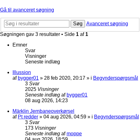
Gå til avanceret søgning
Søg
Avanceret søgning
Søgningen gav 3 resultater • Side
1
af
1
Emner
Svar
Visninger
Seneste indlæg
Illussion
af
bygger01
»
28 feb 2020, 20:17
» i
Begynderspørgsmål
3
Svar
2025
Visninger
Seneste indlæg
af
bygger01
08 aug 2026, 14:23
Märklin Jernbaneoverkørsel
af
Pt redder
»
04 aug 2026, 04:59
» i
Begynderspørgsmål
3
Svar
173
Visninger
Seneste indlæg
af
moppe
04 aug 2026, 18:59