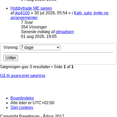
Hobbytrade ME søges
af
jkp4100
»
30 jul 2026, 05:54
» i
Køb, salg, bytte og
arrangementer
7
Svar
354
Visninger
Seneste indlæg
af
ptmadsen
01 aug 2026, 19:05
Visning:
Søgningen gav 3 resultater • Side
1
af
1
Gå til avanceret søgning
Boardindeks
Alle tider er
UTC+02:00
Slet cookies
Copyright Baneforum - Århus 2017