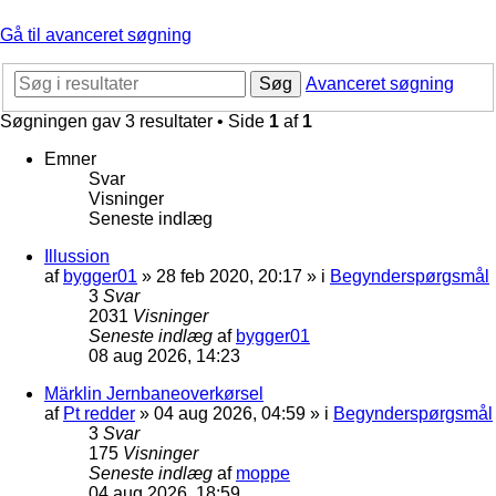
Gå til avanceret søgning
Søg
Avanceret søgning
Søgningen gav 3 resultater • Side
1
af
1
Emner
Svar
Visninger
Seneste indlæg
Illussion
af
bygger01
»
28 feb 2020, 20:17
» i
Begynderspørgsmål
3
Svar
2031
Visninger
Seneste indlæg
af
bygger01
08 aug 2026, 14:23
Märklin Jernbaneoverkørsel
af
Pt redder
»
04 aug 2026, 04:59
» i
Begynderspørgsmål
3
Svar
175
Visninger
Seneste indlæg
af
moppe
04 aug 2026, 18:59