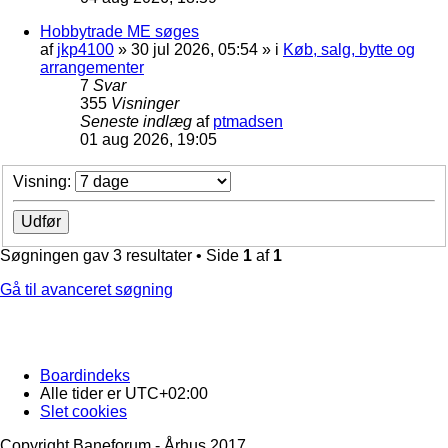
Hobbytrade ME søges
af
jkp4100
»
30 jul 2026, 05:54
» i
Køb, salg, bytte og
arrangementer
7
Svar
355
Visninger
Seneste indlæg
af
ptmadsen
01 aug 2026, 19:05
Visning:
Søgningen gav 3 resultater • Side
1
af
1
Gå til avanceret søgning
Boardindeks
Alle tider er
UTC+02:00
Slet cookies
Copyright Baneforum - Århus 2017