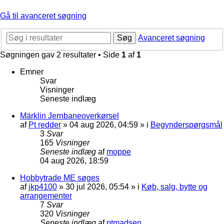
Gå til avanceret søgning
Søg
Avanceret søgning
Søgningen gav 2 resultater • Side
1
af
1
Emner
Svar
Visninger
Seneste indlæg
Märklin Jernbaneoverkørsel
af
Pt redder
»
04 aug 2026, 04:59
» i
Begynderspørgsmål
3
Svar
165
Visninger
Seneste indlæg
af
moppe
04 aug 2026, 18:59
Hobbytrade ME søges
af
jkp4100
»
30 jul 2026, 05:54
» i
Køb, salg, bytte og
arrangementer
7
Svar
320
Visninger
Seneste indlæg
af
ptmadsen