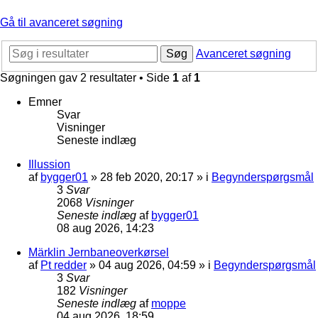
Gå til avanceret søgning
Søg
Avanceret søgning
Søgningen gav 2 resultater • Side
1
af
1
Emner
Svar
Visninger
Seneste indlæg
Illussion
af
bygger01
»
28 feb 2020, 20:17
» i
Begynderspørgsmål
3
Svar
2068
Visninger
Seneste indlæg
af
bygger01
08 aug 2026, 14:23
Märklin Jernbaneoverkørsel
af
Pt redder
»
04 aug 2026, 04:59
» i
Begynderspørgsmål
3
Svar
182
Visninger
Seneste indlæg
af
moppe
04 aug 2026, 18:59