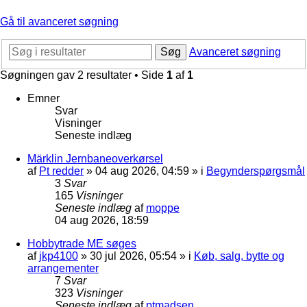
Gå til avanceret søgning
Søg
Avanceret søgning
Søgningen gav 2 resultater • Side
1
af
1
Emner
Svar
Visninger
Seneste indlæg
Märklin Jernbaneoverkørsel
af
Pt redder
»
04 aug 2026, 04:59
» i
Begynderspørgsmål
3
Svar
165
Visninger
Seneste indlæg
af
moppe
04 aug 2026, 18:59
Hobbytrade ME søges
af
jkp4100
»
30 jul 2026, 05:54
» i
Køb, salg, bytte og
arrangementer
7
Svar
323
Visninger
Seneste indlæg
af
ptmadsen