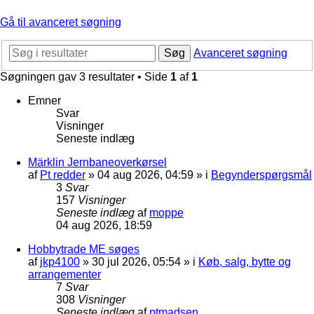
Gå til avanceret søgning
Søg
Avanceret søgning
Søgningen gav 3 resultater • Side
1
af
1
Emner
Svar
Visninger
Seneste indlæg
Märklin Jernbaneoverkørsel
af
Pt redder
»
04 aug 2026, 04:59
» i
Begynderspørgsmål
3
Svar
157
Visninger
Seneste indlæg
af
moppe
04 aug 2026, 18:59
Hobbytrade ME søges
af
jkp4100
»
30 jul 2026, 05:54
» i
Køb, salg, bytte og
arrangementer
7
Svar
308
Visninger
Seneste indlæg
af
ptmadsen