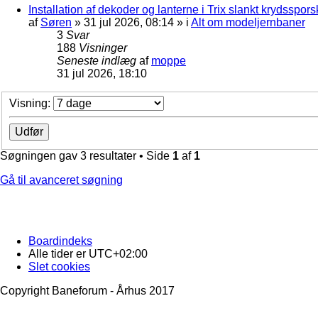
Installation af dekoder og lanterne i Trix slankt krydssporsk
af
Søren
»
31 jul 2026, 08:14
» i
Alt om modeljernbaner
3
Svar
188
Visninger
Seneste indlæg
af
moppe
31 jul 2026, 18:10
Visning:
Søgningen gav 3 resultater • Side
1
af
1
Gå til avanceret søgning
Boardindeks
Alle tider er
UTC+02:00
Slet cookies
Copyright Baneforum - Århus 2017