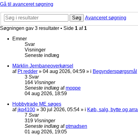
Gå til avanceret søgning
Søg
Avanceret søgning
Søgningen gav 3 resultater • Side
1
af
1
Emner
Svar
Visninger
Seneste indlæg
Märklin Jernbaneoverkørsel
af
Pt redder
»
04 aug 2026, 04:59
» i
Begynderspørgsmål
3
Svar
164
Visninger
Seneste indlæg
af
moppe
04 aug 2026, 18:59
Hobbytrade ME søges
af
jkp4100
»
30 jul 2026, 05:54
» i
Køb, salg, bytte og ar
7
Svar
319
Visninger
Seneste indlæg
af
ptmadsen
01 aug 2026, 19:05