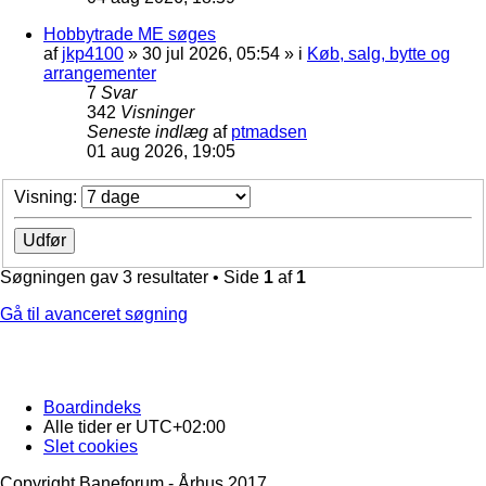
Hobbytrade ME søges
af
jkp4100
»
30 jul 2026, 05:54
» i
Køb, salg, bytte og
arrangementer
7
Svar
342
Visninger
Seneste indlæg
af
ptmadsen
01 aug 2026, 19:05
Visning:
Søgningen gav 3 resultater • Side
1
af
1
Gå til avanceret søgning
Boardindeks
Alle tider er
UTC+02:00
Slet cookies
Copyright Baneforum - Århus 2017