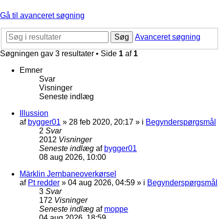
Gå til avanceret søgning
Søg
Avanceret søgning
Søgningen gav 3 resultater • Side
1
af
1
Emner
Svar
Visninger
Seneste indlæg
Illussion
af
bygger01
»
28 feb 2020, 20:17
» i
Begynderspørgsmål
2
Svar
2012
Visninger
Seneste indlæg
af
bygger01
08 aug 2026, 10:00
Märklin Jernbaneoverkørsel
af
Pt redder
»
04 aug 2026, 04:59
» i
Begynderspørgsmål
3
Svar
172
Visninger
Seneste indlæg
af
moppe
04 aug 2026, 18:59