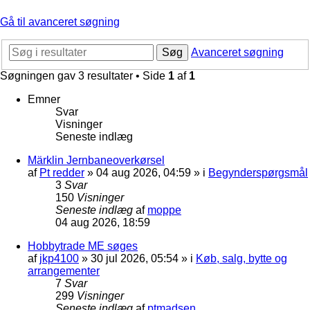
Gå til avanceret søgning
Søg
Avanceret søgning
Søgningen gav 3 resultater • Side
1
af
1
Emner
Svar
Visninger
Seneste indlæg
Märklin Jernbaneoverkørsel
af
Pt redder
»
04 aug 2026, 04:59
» i
Begynderspørgsmål
3
Svar
150
Visninger
Seneste indlæg
af
moppe
04 aug 2026, 18:59
Hobbytrade ME søges
af
jkp4100
»
30 jul 2026, 05:54
» i
Køb, salg, bytte og
arrangementer
7
Svar
299
Visninger
Seneste indlæg
af
ptmadsen