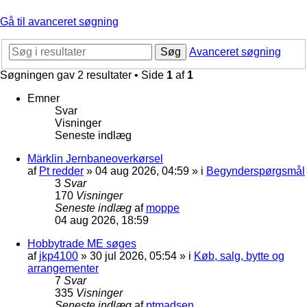
Gå til avanceret søgning
Søg
Avanceret søgning
Søgningen gav 2 resultater • Side
1
af
1
Emner
Svar
Visninger
Seneste indlæg
Märklin Jernbaneoverkørsel
af
Pt redder
»
04 aug 2026, 04:59
» i
Begynderspørgsmål
3
Svar
170
Visninger
Seneste indlæg
af
moppe
04 aug 2026, 18:59
Hobbytrade ME søges
af
jkp4100
»
30 jul 2026, 05:54
» i
Køb, salg, bytte og
arrangementer
7
Svar
335
Visninger
Seneste indlæg
af
ptmadsen