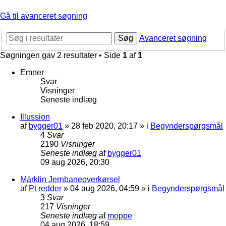
Gå til avanceret søgning
Søg
Avanceret søgning
Søgningen gav 2 resultater • Side
1
af
1
Emner
Svar
Visninger
Seneste indlæg
Illussion
af
bygger01
»
28 feb 2020, 20:17
» i
Begynderspørgsmål
4
Svar
2190
Visninger
Seneste indlæg
af
bygger01
09 aug 2026, 20:30
Märklin Jernbaneoverkørsel
af
Pt redder
»
04 aug 2026, 04:59
» i
Begynderspørgsmål
3
Svar
217
Visninger
Seneste indlæg
af
moppe
04 aug 2026, 18:59