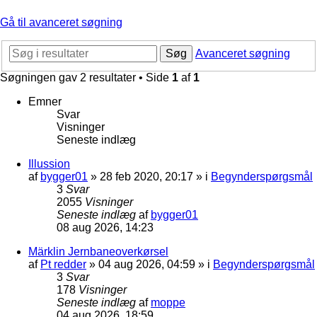
Gå til avanceret søgning
Søg
Avanceret søgning
Søgningen gav 2 resultater • Side
1
af
1
Emner
Svar
Visninger
Seneste indlæg
Illussion
af
bygger01
»
28 feb 2020, 20:17
» i
Begynderspørgsmål
3
Svar
2055
Visninger
Seneste indlæg
af
bygger01
08 aug 2026, 14:23
Märklin Jernbaneoverkørsel
af
Pt redder
»
04 aug 2026, 04:59
» i
Begynderspørgsmål
3
Svar
178
Visninger
Seneste indlæg
af
moppe
04 aug 2026, 18:59