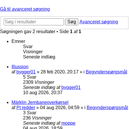
Gå til avanceret søgning
Søg
Avanceret søgning
Søgningen gav 2 resultater • Side
1
af
1
Emner
Svar
Visninger
Seneste indlæg
Illussion
af
bygger01
»
28 feb 2020, 20:17
» i
Begynderspørgsmål
5
Svar
2309
Visninger
Seneste indlæg
af
bygger01
10 aug 2026, 20:37
Märklin Jernbaneoverkørsel
af
Pt redder
»
04 aug 2026, 04:59
» i
Begynderspørgsmål
3
Svar
236
Visninger
Seneste indlæg
af
moppe
04 aug 2026, 18:59