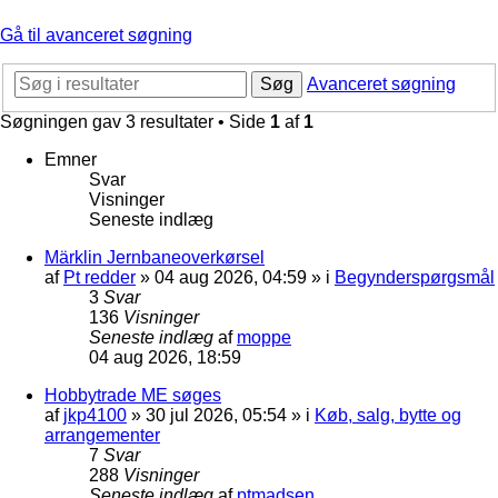
Gå til avanceret søgning
Søg
Avanceret søgning
Søgningen gav 3 resultater • Side
1
af
1
Emner
Svar
Visninger
Seneste indlæg
Märklin Jernbaneoverkørsel
af
Pt redder
»
04 aug 2026, 04:59
» i
Begynderspørgsmål
3
Svar
136
Visninger
Seneste indlæg
af
moppe
04 aug 2026, 18:59
Hobbytrade ME søges
af
jkp4100
»
30 jul 2026, 05:54
» i
Køb, salg, bytte og
arrangementer
7
Svar
288
Visninger
Seneste indlæg
af
ptmadsen