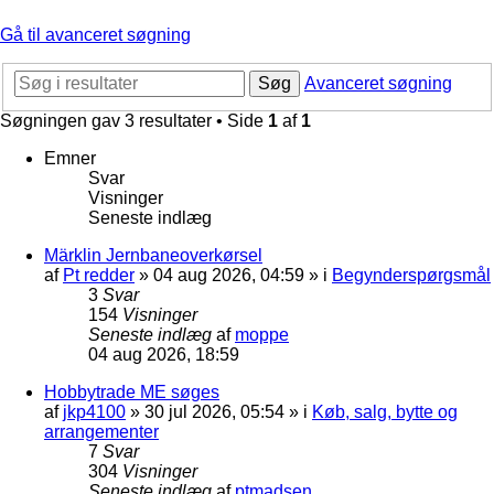
Gå til avanceret søgning
Søg
Avanceret søgning
Søgningen gav 3 resultater • Side
1
af
1
Emner
Svar
Visninger
Seneste indlæg
Märklin Jernbaneoverkørsel
af
Pt redder
»
04 aug 2026, 04:59
» i
Begynderspørgsmål
3
Svar
154
Visninger
Seneste indlæg
af
moppe
04 aug 2026, 18:59
Hobbytrade ME søges
af
jkp4100
»
30 jul 2026, 05:54
» i
Køb, salg, bytte og
arrangementer
7
Svar
304
Visninger
Seneste indlæg
af
ptmadsen