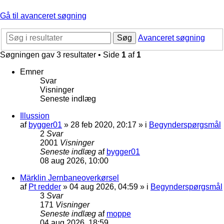
Gå til avanceret søgning
Søg
Avanceret søgning
Søgningen gav 3 resultater • Side
1
af
1
Emner
Svar
Visninger
Seneste indlæg
Illussion
af
bygger01
»
28 feb 2020, 20:17
» i
Begynderspørgsmål
2
Svar
2001
Visninger
Seneste indlæg
af
bygger01
08 aug 2026, 10:00
Märklin Jernbaneoverkørsel
af
Pt redder
»
04 aug 2026, 04:59
» i
Begynderspørgsmål
3
Svar
171
Visninger
Seneste indlæg
af
moppe
04 aug 2026, 18:59