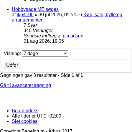
Hobbytrade ME søges
af
jkp4100
»
30 jul 2026, 05:54
» i
Køb, salg, bytte og
arrangementer
7
Svar
340
Visninger
Seneste indlæg
af
ptmadsen
01 aug 2026, 19:05
Visning:
Søgningen gav 3 resultater • Side
1
af
1
Gå til avanceret søgning
Boardindeks
Alle tider er
UTC+02:00
Slet cookies
Copyright Baneforum - Århus 2017