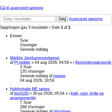
Gå til avanceret søgning
Søg
Avanceret søgning
Søgningen gav 3 resultater • Side
1
af
1
Emner
Svar
Visninger
Seneste indlæg
Märklin Jernbaneoverkørsel
af
Pt redder
»
04 aug 2026, 04:59
» i
Begynderspørgsmål
3
Svar
135
Visninger
Seneste indlæg
af
moppe
04 aug 2026, 18:59
Hobbytrade ME søges
af
jkp4100
»
30 jul 2026, 05:54
» i
Køb, salg, bytte og
arrangementer
7
Svar
288
Visninger
Seneste indlæg
af
ptmadsen