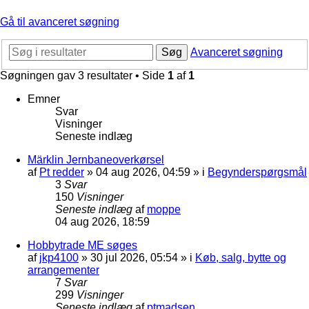
Gå til avanceret søgning
Søg
Avanceret søgning
Søgningen gav 3 resultater • Side
1
af
1
Emner
Svar
Visninger
Seneste indlæg
Märklin Jernbaneoverkørsel
af
Pt redder
»
04 aug 2026, 04:59
» i
Begynderspørgsmål
3
Svar
150
Visninger
Seneste indlæg
af
moppe
04 aug 2026, 18:59
Hobbytrade ME søges
af
jkp4100
»
30 jul 2026, 05:54
» i
Køb, salg, bytte og
arrangementer
7
Svar
299
Visninger
Seneste indlæg
af
ptmadsen