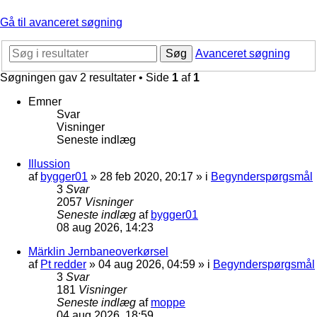
Gå til avanceret søgning
Søg
Avanceret søgning
Søgningen gav 2 resultater • Side
1
af
1
Emner
Svar
Visninger
Seneste indlæg
Illussion
af
bygger01
»
28 feb 2020, 20:17
» i
Begynderspørgsmål
3
Svar
2057
Visninger
Seneste indlæg
af
bygger01
08 aug 2026, 14:23
Märklin Jernbaneoverkørsel
af
Pt redder
»
04 aug 2026, 04:59
» i
Begynderspørgsmål
3
Svar
181
Visninger
Seneste indlæg
af
moppe
04 aug 2026, 18:59