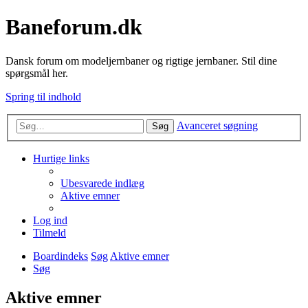
Baneforum.dk
Dansk forum om modeljernbaner og rigtige jernbaner. Stil dine
spørgsmål her.
Spring til indhold
Avanceret søgning
Søg
Hurtige links
Ubesvarede indlæg
Aktive emner
Log ind
Tilmeld
Boardindeks
Søg
Aktive emner
Søg
Aktive emner