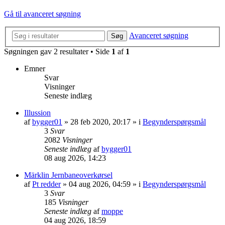
Gå til avanceret søgning
Avanceret søgning
Søg
Søgningen gav 2 resultater • Side
1
af
1
Emner
Svar
Visninger
Seneste indlæg
Illussion
af
bygger01
»
28 feb 2020, 20:17
» i
Begynderspørgsmål
3
Svar
2082
Visninger
Seneste indlæg
af
bygger01
08 aug 2026, 14:23
Märklin Jernbaneoverkørsel
af
Pt redder
»
04 aug 2026, 04:59
» i
Begynderspørgsmål
3
Svar
185
Visninger
Seneste indlæg
af
moppe
04 aug 2026, 18:59