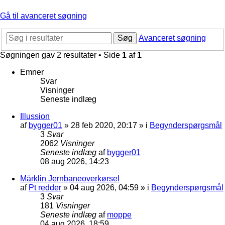
Gå til avanceret søgning
Søg
Avanceret søgning
Søgningen gav 2 resultater • Side
1
af
1
Emner
Svar
Visninger
Seneste indlæg
Illussion
af
bygger01
»
28 feb 2020, 20:17
» i
Begynderspørgsmål
3
Svar
2062
Visninger
Seneste indlæg
af
bygger01
08 aug 2026, 14:23
Märklin Jernbaneoverkørsel
af
Pt redder
»
04 aug 2026, 04:59
» i
Begynderspørgsmål
3
Svar
181
Visninger
Seneste indlæg
af
moppe
04 aug 2026, 18:59