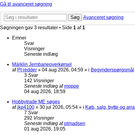
Gå til avanceret søgning
Søg
Avanceret søgning
Søgningen gav 3 resultater • Side
1
af
1
Emner
Svar
Visninger
Seneste indlæg
Märklin Jernbaneoverkørsel
af
Pt redder
»
04 aug 2026, 04:59
» i
Begynderspørgsmål
3
Svar
142
Visninger
Seneste indlæg
af
moppe
04 aug 2026, 18:59
Hobbytrade ME søges
af
jkp4100
»
30 jul 2026, 05:54
» i
Køb, salg, bytte og ar
7
Svar
292
Visninger
Seneste indlæg
af
ptmadsen
01 aug 2026, 19:05