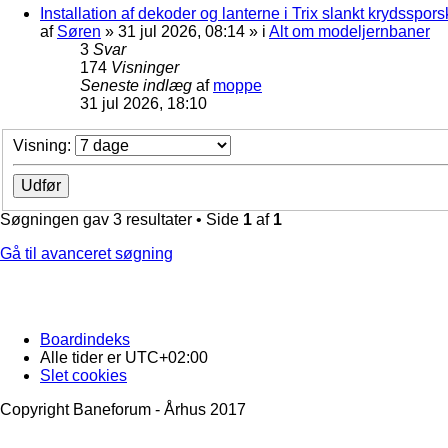
Installation af dekoder og lanterne i Trix slankt krydssporsk
af
Søren
»
31 jul 2026, 08:14
» i
Alt om modeljernbaner
3
Svar
174
Visninger
Seneste indlæg
af
moppe
31 jul 2026, 18:10
Visning:
Søgningen gav 3 resultater • Side
1
af
1
Gå til avanceret søgning
Boardindeks
Alle tider er
UTC+02:00
Slet cookies
Copyright Baneforum - Århus 2017