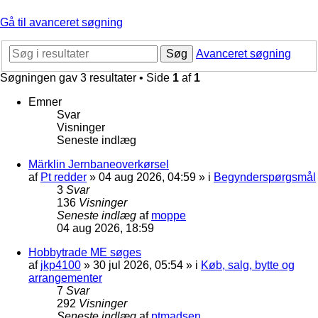
Gå til avanceret søgning
Søg
Avanceret søgning
Søgningen gav 3 resultater • Side
1
af
1
Emner
Svar
Visninger
Seneste indlæg
Märklin Jernbaneoverkørsel
af
Pt redder
»
04 aug 2026, 04:59
» i
Begynderspørgsmål
3
Svar
136
Visninger
Seneste indlæg
af
moppe
04 aug 2026, 18:59
Hobbytrade ME søges
af
jkp4100
»
30 jul 2026, 05:54
» i
Køb, salg, bytte og
arrangementer
7
Svar
292
Visninger
Seneste indlæg
af
ptmadsen