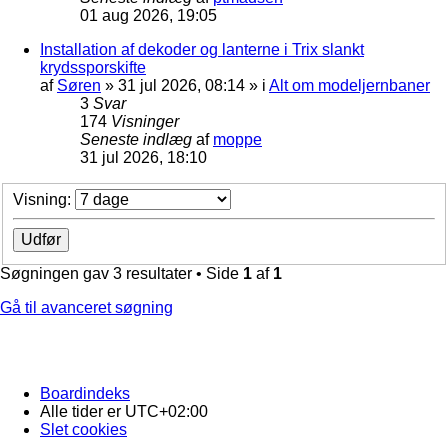
01 aug 2026, 19:05
Installation af dekoder og lanterne i Trix slankt
krydssporskifte
af
Søren
»
31 jul 2026, 08:14
» i
Alt om modeljernbaner
3
Svar
174
Visninger
Seneste indlæg
af
moppe
31 jul 2026, 18:10
Visning:
Søgningen gav 3 resultater • Side
1
af
1
Gå til avanceret søgning
Boardindeks
Alle tider er
UTC+02:00
Slet cookies