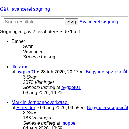
Gå til avanceret søgning
Søg
Avanceret søgning
Søgningen gav 2 resultater • Side
1
af
1
Emner
Svar
Visninger
Seneste indlæg
Illussion
af
bygger01
»
28 feb 2020, 20:17
» i
Begynderspørgsmål
3
Svar
2070
Visninger
Seneste indlæg
af
bygger01
08 aug 2026, 14:23
Märklin Jernbaneoverkørsel
af
Pt redder
»
04 aug 2026, 04:59
» i
Begynderspørgsmål
3
Svar
183
Visninger
Seneste indlæg
af
moppe
04 aug 2026, 18:59