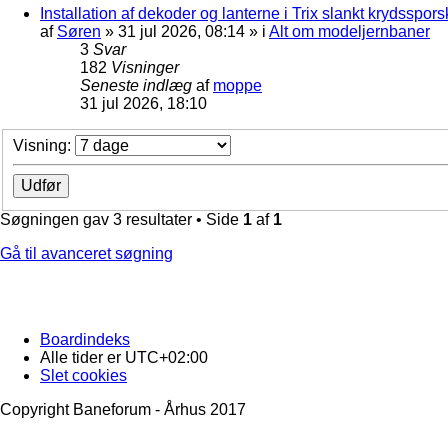
Installation af dekoder og lanterne i Trix slankt krydssporsk
af
Søren
»
31 jul 2026, 08:14
» i
Alt om modeljernbaner
3
Svar
182
Visninger
Seneste indlæg
af
moppe
31 jul 2026, 18:10
Visning:
Søgningen gav 3 resultater • Side
1
af
1
Gå til avanceret søgning
Boardindeks
Alle tider er
UTC+02:00
Slet cookies
Copyright Baneforum - Århus 2017