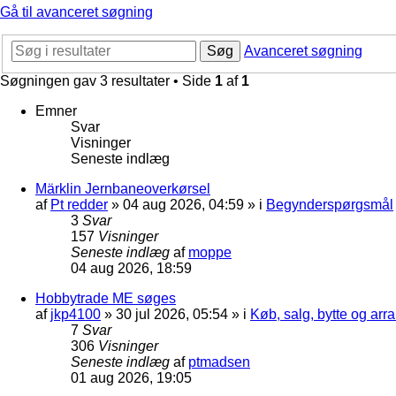
Gå til avanceret søgning
Søg
Avanceret søgning
Søgningen gav 3 resultater • Side
1
af
1
Emner
Svar
Visninger
Seneste indlæg
Märklin Jernbaneoverkørsel
af
Pt redder
»
04 aug 2026, 04:59
» i
Begynderspørgsmål
3
Svar
157
Visninger
Seneste indlæg
af
moppe
04 aug 2026, 18:59
Hobbytrade ME søges
af
jkp4100
»
30 jul 2026, 05:54
» i
Køb, salg, bytte og ar
7
Svar
306
Visninger
Seneste indlæg
af
ptmadsen
01 aug 2026, 19:05