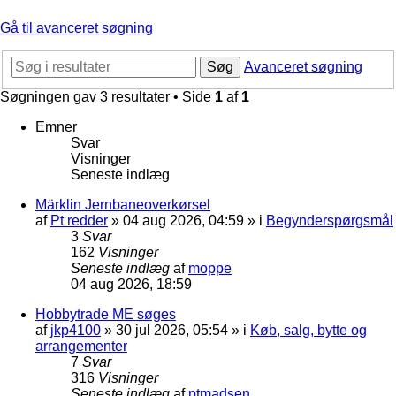
Gå til avanceret søgning
Søg
Avanceret søgning
Søgningen gav 3 resultater • Side
1
af
1
Emner
Svar
Visninger
Seneste indlæg
Märklin Jernbaneoverkørsel
af
Pt redder
»
04 aug 2026, 04:59
» i
Begynderspørgsmål
3
Svar
162
Visninger
Seneste indlæg
af
moppe
04 aug 2026, 18:59
Hobbytrade ME søges
af
jkp4100
»
30 jul 2026, 05:54
» i
Køb, salg, bytte og
arrangementer
7
Svar
316
Visninger
Seneste indlæg
af
ptmadsen