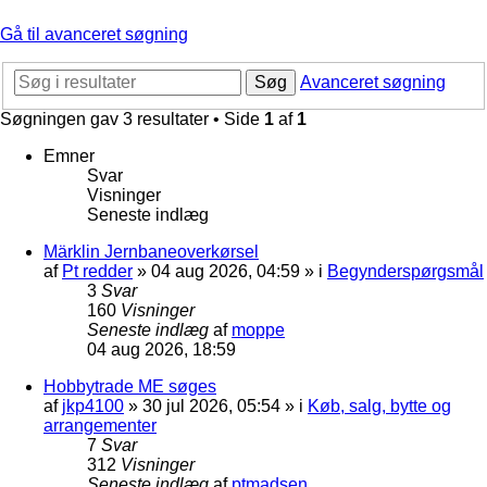
Gå til avanceret søgning
Søg
Avanceret søgning
Søgningen gav 3 resultater • Side
1
af
1
Emner
Svar
Visninger
Seneste indlæg
Märklin Jernbaneoverkørsel
af
Pt redder
»
04 aug 2026, 04:59
» i
Begynderspørgsmål
3
Svar
160
Visninger
Seneste indlæg
af
moppe
04 aug 2026, 18:59
Hobbytrade ME søges
af
jkp4100
»
30 jul 2026, 05:54
» i
Køb, salg, bytte og
arrangementer
7
Svar
312
Visninger
Seneste indlæg
af
ptmadsen