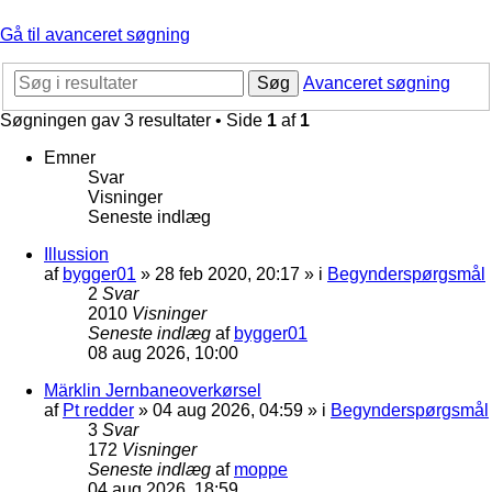
Gå til avanceret søgning
Søg
Avanceret søgning
Søgningen gav 3 resultater • Side
1
af
1
Emner
Svar
Visninger
Seneste indlæg
Illussion
af
bygger01
»
28 feb 2020, 20:17
» i
Begynderspørgsmål
2
Svar
2010
Visninger
Seneste indlæg
af
bygger01
08 aug 2026, 10:00
Märklin Jernbaneoverkørsel
af
Pt redder
»
04 aug 2026, 04:59
» i
Begynderspørgsmål
3
Svar
172
Visninger
Seneste indlæg
af
moppe
04 aug 2026, 18:59