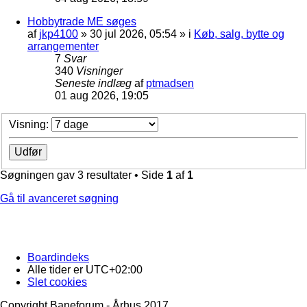
Hobbytrade ME søges
af
jkp4100
»
30 jul 2026, 05:54
» i
Køb, salg, bytte og
arrangementer
7
Svar
340
Visninger
Seneste indlæg
af
ptmadsen
01 aug 2026, 19:05
Visning:
Søgningen gav 3 resultater • Side
1
af
1
Gå til avanceret søgning
Boardindeks
Alle tider er
UTC+02:00
Slet cookies
Copyright Baneforum - Århus 2017