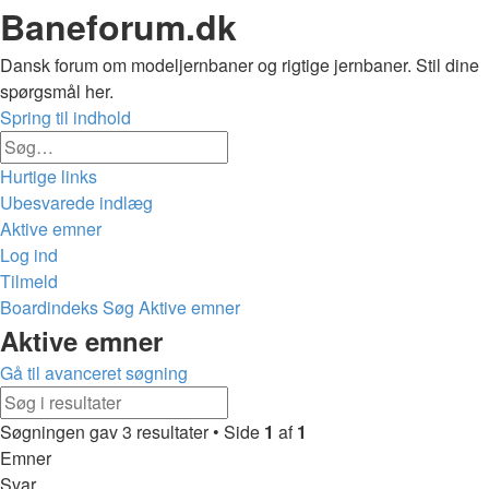
Baneforum.dk
Dansk forum om modeljernbaner og rigtige jernbaner. Stil dine
spørgsmål her.
Spring til indhold
Avanceret
Søg
søgning
Hurtige links
Ubesvarede indlæg
Aktive emner
Log ind
Tilmeld
Boardindeks
Søg
Aktive emner
Søg
Aktive emner
Gå til avanceret søgning
Avanceret
Søg
søgning
Søgningen gav 3 resultater • Side
1
af
1
Emner
Svar