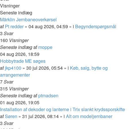
Visninger
Seneste indlæg
Märklin Jernbaneoverkørsel
af
Pt redder
»
04 aug 2026, 04:59
» i
Begynderspørgsmål
3
Svar
160
Visninger
Seneste indlæg
af
moppe
04 aug 2026, 18:59
Hobbytrade ME søges
af
jkp4100
»
30 jul 2026, 05:54
» i
Køb, salg, bytte og
arrangementer
7
Svar
315
Visninger
Seneste indlæg
af
ptmadsen
01 aug 2026, 19:05
Installation af dekoder og lanterne i Trix slankt krydssporskifte
af
Søren
»
31 jul 2026, 08:14
» i
Alt om modeljernbaner
3
Svar