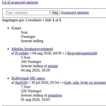
Gå til avanceret søgning
Avanceret søgning
Søg
Søgningen gav 2 resultater • Side
1
af
1
Emner
Svar
Visninger
Seneste indlæg
Märklin Jernbaneoverkørsel
af
Pt redder
»
04 aug 2026, 04:59
» i
Begynderspørgsmål
3
Svar
169
Visninger
Seneste indlæg
af
moppe
04 aug 2026, 18:59
Hobbytrade ME søges
af
jkp4100
»
30 jul 2026, 05:54
» i
Køb, salg, bytte og arrange
7
Svar
328
Visninger
Seneste indlæg
af
ptmadsen
01 aug 2026, 19:05