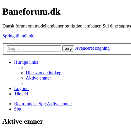
Baneforum.dk
Dansk forum om modeljernbaner og rigtige jernbaner. Stil dine spørgs
Spring til indhold
Avanceret søgning
Søg
Hurtige links
Ubesvarede indlæg
Aktive emner
Log ind
Tilmeld
Boardindeks
Søg
Aktive emner
Søg
Aktive emner