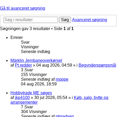
Gå til avanceret søgning
Søg
Avanceret søgning
Søgningen gav 3 resultater • Side
1
af
1
Emner
Svar
Visninger
Seneste indlæg
Märklin Jernbaneoverkørsel
af
Pt redder
»
04 aug 2026, 04:59
» i
Begynderspørgsmål
3
Svar
155
Visninger
Seneste indlæg
af
moppe
04 aug 2026, 18:59
Hobbytrade ME søges
af
jkp4100
»
30 jul 2026, 05:54
» i
Køb, salg, bytte og
arrangementer
7
Svar
304
Visninger
Seneste indlæg
af
ptmadsen