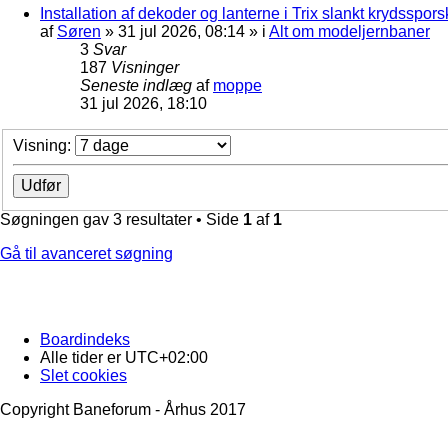
Installation af dekoder og lanterne i Trix slankt krydssporsk
af
Søren
»
31 jul 2026, 08:14
» i
Alt om modeljernbaner
3
Svar
187
Visninger
Seneste indlæg
af
moppe
31 jul 2026, 18:10
Visning:
Søgningen gav 3 resultater • Side
1
af
1
Gå til avanceret søgning
Boardindeks
Alle tider er
UTC+02:00
Slet cookies
Copyright Baneforum - Århus 2017