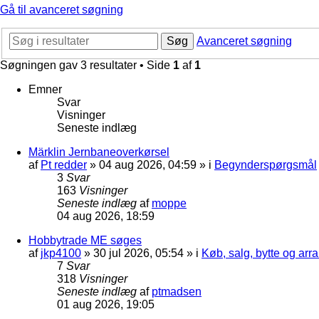
Gå til avanceret søgning
Søg
Avanceret søgning
Søgningen gav 3 resultater • Side
1
af
1
Emner
Svar
Visninger
Seneste indlæg
Märklin Jernbaneoverkørsel
af
Pt redder
»
04 aug 2026, 04:59
» i
Begynderspørgsmål
3
Svar
163
Visninger
Seneste indlæg
af
moppe
04 aug 2026, 18:59
Hobbytrade ME søges
af
jkp4100
»
30 jul 2026, 05:54
» i
Køb, salg, bytte og ar
7
Svar
318
Visninger
Seneste indlæg
af
ptmadsen
01 aug 2026, 19:05