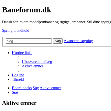
Baneforum.dk
Dansk forum om modeljernbaner og rigtige jernbaner. Stil dine spørgs
Spring til indhold
Avanceret søgning
Søg
Hurtige links
Ubesvarede indlæg
Aktive emner
Log ind
Tilmeld
Boardindeks
Søg
Aktive emner
Søg
Aktive emner