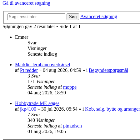
Gå til avanceret søgning
Avanceret søgning
Søg
Søgningen gav 2 resultater • Side
1
af
1
Emner
Svar
Visninger
Seneste indlæg
Märklin Jernbaneoverkørsel
af
Pt redder
»
04 aug 2026, 04:59
» i
Begynderspørgsmål
3
Svar
171
Visninger
Seneste indlæg
af
moppe
04 aug 2026, 18:59
Hobbytrade ME søges
af
jkp4100
»
30 jul 2026, 05:54
» i
Køb, salg, bytte og arrange
7
Svar
340
Visninger
Seneste indlæg
af
ptmadsen
01 aug 2026, 19:05