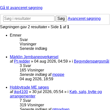
Gå til avanceret søgning
Søg
Avanceret søgning
Søgningen gav 2 resultater • Side
1
af
1
Emner
Svar
Visninger
Seneste indlæg
Märklin Jernbaneoverkørsel
af
Pt redder
»
04 aug 2026, 04:59
» i
Begynderspørgsmål
3
Svar
165
Visninger
Seneste indlæg
af
moppe
04 aug 2026, 18:59
Hobbytrade ME søges
af
jkp4100
»
30 jul 2026, 05:54
» i
Køb, salg, bytte og
arrangementer
7
Svar
319
Visninger
Seneste indlæg
af
ptmadsen