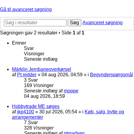
Gå til avanceret søgning
Søg
Avanceret søgning
Søgningen gav 2 resultater • Side
1
af
1
Emner
Svar
Visninger
Seneste indlæg
Märklin Jernbaneoverkørsel
af
Pt redder
»
04 aug 2026, 04:59
» i
Begynderspørgsmål
3
Svar
169
Visninger
Seneste indlæg
af
moppe
04 aug 2026, 18:59
Hobbytrade ME søges
af
jkp4100
»
30 jul 2026, 05:54
» i
Køb, salg, bytte og
arrangementer
7
Svar
328
Visninger
Seneste indlæg
af
ptmadsen