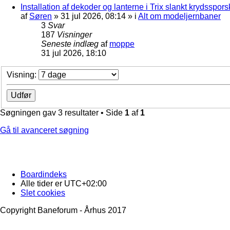
Installation af dekoder og lanterne i Trix slankt krydssporsk
af
Søren
»
31 jul 2026, 08:14
» i
Alt om modeljernbaner
3
Svar
187
Visninger
Seneste indlæg
af
moppe
31 jul 2026, 18:10
Visning:
Søgningen gav 3 resultater • Side
1
af
1
Gå til avanceret søgning
Boardindeks
Alle tider er
UTC+02:00
Slet cookies
Copyright Baneforum - Århus 2017