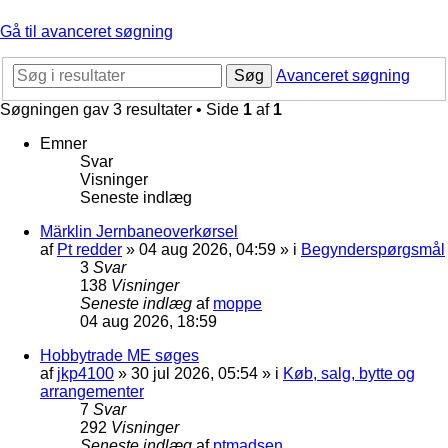
Gå til avanceret søgning
Søg
Avanceret søgning
Søgningen gav 3 resultater • Side
1
af
1
Emner
Svar
Visninger
Seneste indlæg
Märklin Jernbaneoverkørsel
af
Pt redder
»
04 aug 2026, 04:59
» i
Begynderspørgsmål
3
Svar
138
Visninger
Seneste indlæg
af
moppe
04 aug 2026, 18:59
Hobbytrade ME søges
af
jkp4100
»
30 jul 2026, 05:54
» i
Køb, salg, bytte og
arrangementer
7
Svar
292
Visninger
Seneste indlæg
af
ptmadsen