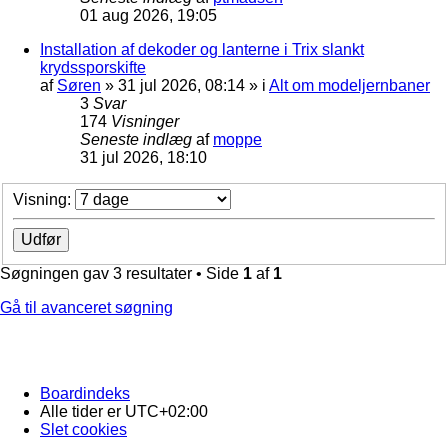
01 aug 2026, 19:05
Installation af dekoder og lanterne i Trix slankt
krydssporskifte
af
Søren
»
31 jul 2026, 08:14
» i
Alt om modeljernbaner
3
Svar
174
Visninger
Seneste indlæg
af
moppe
31 jul 2026, 18:10
Visning:
Søgningen gav 3 resultater • Side
1
af
1
Gå til avanceret søgning
Boardindeks
Alle tider er
UTC+02:00
Slet cookies