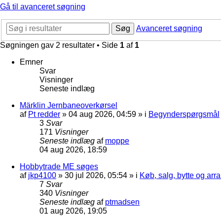
Gå til avanceret søgning
Søg
Avanceret søgning
Søgningen gav 2 resultater • Side
1
af
1
Emner
Svar
Visninger
Seneste indlæg
Märklin Jernbaneoverkørsel
af
Pt redder
»
04 aug 2026, 04:59
» i
Begynderspørgsmål
3
Svar
171
Visninger
Seneste indlæg
af
moppe
04 aug 2026, 18:59
Hobbytrade ME søges
af
jkp4100
»
30 jul 2026, 05:54
» i
Køb, salg, bytte og ar
7
Svar
340
Visninger
Seneste indlæg
af
ptmadsen
01 aug 2026, 19:05