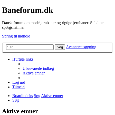
Baneforum.dk
Dansk forum om modeljernbaner og rigtige jernbaner. Stil dine
spørgsmål her.
Spring til indhold
Avanceret søgning
Søg
Hurtige links
Ubesvarede indlæg
Aktive emner
Log ind
Tilmeld
Boardindeks
Søg
Aktive emner
Søg
Aktive emner