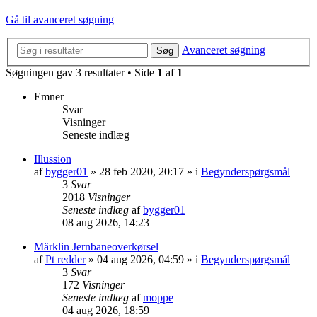
Gå til avanceret søgning
Avanceret søgning
Søg
Søgningen gav 3 resultater • Side
1
af
1
Emner
Svar
Visninger
Seneste indlæg
Illussion
af
bygger01
»
28 feb 2020, 20:17
» i
Begynderspørgsmål
3
Svar
2018
Visninger
Seneste indlæg
af
bygger01
08 aug 2026, 14:23
Märklin Jernbaneoverkørsel
af
Pt redder
»
04 aug 2026, 04:59
» i
Begynderspørgsmål
3
Svar
172
Visninger
Seneste indlæg
af
moppe
04 aug 2026, 18:59