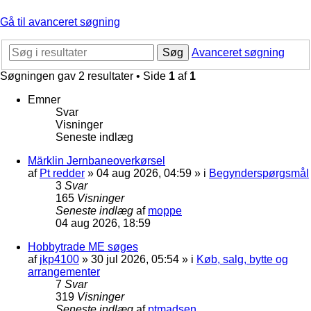
Gå til avanceret søgning
Søg
Avanceret søgning
Søgningen gav 2 resultater • Side
1
af
1
Emner
Svar
Visninger
Seneste indlæg
Märklin Jernbaneoverkørsel
af
Pt redder
»
04 aug 2026, 04:59
» i
Begynderspørgsmål
3
Svar
165
Visninger
Seneste indlæg
af
moppe
04 aug 2026, 18:59
Hobbytrade ME søges
af
jkp4100
»
30 jul 2026, 05:54
» i
Køb, salg, bytte og
arrangementer
7
Svar
319
Visninger
Seneste indlæg
af
ptmadsen