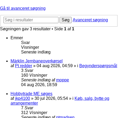
Gå til avanceret søgning
Søg
Avanceret søgning
Søgningen gav 3 resultater • Side
1
af
1
Emner
Svar
Visninger
Seneste indlæg
Märklin Jernbaneoverkørsel
af
Pt redder
»
04 aug 2026, 04:59
» i
Begynderspørgsmål
3
Svar
160
Visninger
Seneste indlæg
af
moppe
04 aug 2026, 18:59
Hobbytrade ME søges
af
jkp4100
»
30 jul 2026, 05:54
» i
Køb, salg, bytte og
arrangementer
7
Svar
312
Visninger
Seneste indlæg
af
ptmadsen