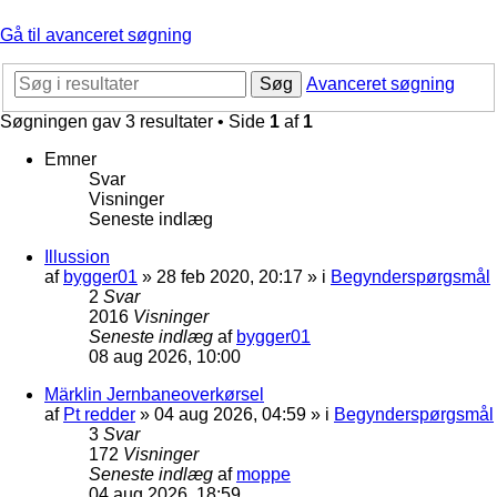
Gå til avanceret søgning
Søg
Avanceret søgning
Søgningen gav 3 resultater • Side
1
af
1
Emner
Svar
Visninger
Seneste indlæg
Illussion
af
bygger01
»
28 feb 2020, 20:17
» i
Begynderspørgsmål
2
Svar
2016
Visninger
Seneste indlæg
af
bygger01
08 aug 2026, 10:00
Märklin Jernbaneoverkørsel
af
Pt redder
»
04 aug 2026, 04:59
» i
Begynderspørgsmål
3
Svar
172
Visninger
Seneste indlæg
af
moppe
04 aug 2026, 18:59