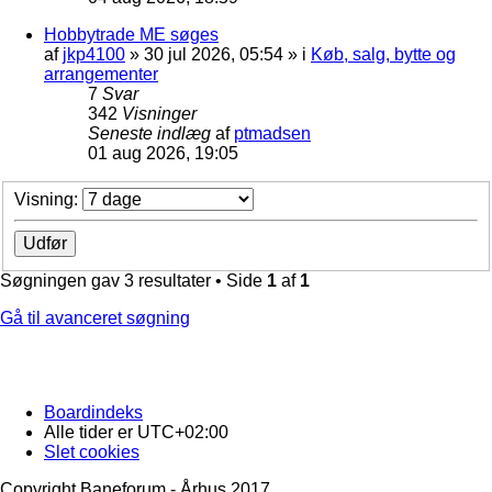
Hobbytrade ME søges
af
jkp4100
»
30 jul 2026, 05:54
» i
Køb, salg, bytte og
arrangementer
7
Svar
342
Visninger
Seneste indlæg
af
ptmadsen
01 aug 2026, 19:05
Visning:
Søgningen gav 3 resultater • Side
1
af
1
Gå til avanceret søgning
Boardindeks
Alle tider er
UTC+02:00
Slet cookies
Copyright Baneforum - Århus 2017