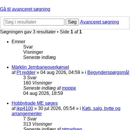
Gå til avanceret søgning
Søg
Avanceret søgning
Søgningen gav 3 resultater • Side
1
af
1
Emner
Svar
Visninger
Seneste indlæg
Märklin Jernbaneoverkørsel
af
Pt redder
»
04 aug 2026, 04:59
» i
Begynderspørgsmål
3
Svar
160
Visninger
Seneste indlæg
af
moppe
04 aug 2026, 18:59
Hobbytrade ME søges
af
jkp4100
»
30 jul 2026, 05:54
» i
Køb, salg, bytte og
arrangementer
7
Svar
313
Visninger
Seneste indlæg
af
ptmadsen