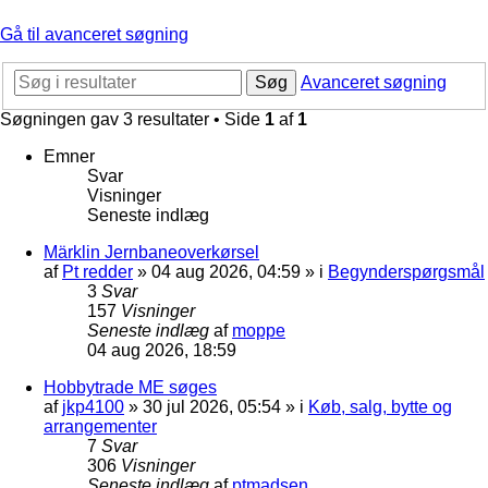
Gå til avanceret søgning
Søg
Avanceret søgning
Søgningen gav 3 resultater • Side
1
af
1
Emner
Svar
Visninger
Seneste indlæg
Märklin Jernbaneoverkørsel
af
Pt redder
»
04 aug 2026, 04:59
» i
Begynderspørgsmål
3
Svar
157
Visninger
Seneste indlæg
af
moppe
04 aug 2026, 18:59
Hobbytrade ME søges
af
jkp4100
»
30 jul 2026, 05:54
» i
Køb, salg, bytte og
arrangementer
7
Svar
306
Visninger
Seneste indlæg
af
ptmadsen