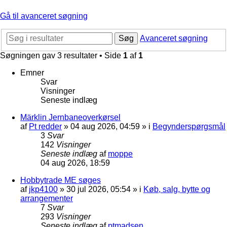
Gå til avanceret søgning
Søg
Avanceret søgning
Søgningen gav 3 resultater • Side
1
af
1
Emner
Svar
Visninger
Seneste indlæg
Märklin Jernbaneoverkørsel
af
Pt redder
»
04 aug 2026, 04:59
» i
Begynderspørgsmål
3
Svar
142
Visninger
Seneste indlæg
af
moppe
04 aug 2026, 18:59
Hobbytrade ME søges
af
jkp4100
»
30 jul 2026, 05:54
» i
Køb, salg, bytte og
arrangementer
7
Svar
293
Visninger
Seneste indlæg
af
ptmadsen