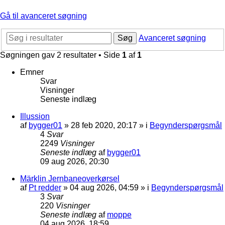
Gå til avanceret søgning
Søg
Avanceret søgning
Søgningen gav 2 resultater • Side
1
af
1
Emner
Svar
Visninger
Seneste indlæg
Illussion
af
bygger01
»
28 feb 2020, 20:17
» i
Begynderspørgsmål
4
Svar
2249
Visninger
Seneste indlæg
af
bygger01
09 aug 2026, 20:30
Märklin Jernbaneoverkørsel
af
Pt redder
»
04 aug 2026, 04:59
» i
Begynderspørgsmål
3
Svar
220
Visninger
Seneste indlæg
af
moppe
04 aug 2026, 18:59