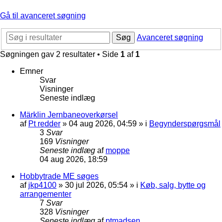
Gå til avanceret søgning
Søg
Avanceret søgning
Søgningen gav 2 resultater • Side
1
af
1
Emner
Svar
Visninger
Seneste indlæg
Märklin Jernbaneoverkørsel
af
Pt redder
»
04 aug 2026, 04:59
» i
Begynderspørgsmål
3
Svar
169
Visninger
Seneste indlæg
af
moppe
04 aug 2026, 18:59
Hobbytrade ME søges
af
jkp4100
»
30 jul 2026, 05:54
» i
Køb, salg, bytte og
arrangementer
7
Svar
328
Visninger
Seneste indlæg
af
ptmadsen