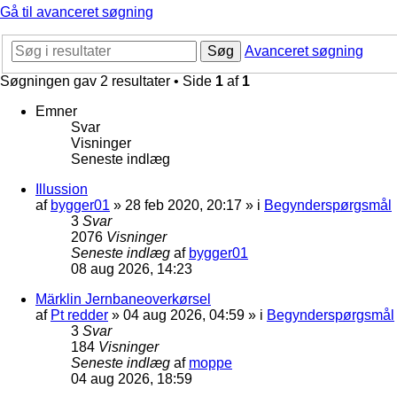
Gå til avanceret søgning
Søg
Avanceret søgning
Søgningen gav 2 resultater • Side
1
af
1
Emner
Svar
Visninger
Seneste indlæg
Illussion
af
bygger01
»
28 feb 2020, 20:17
» i
Begynderspørgsmål
3
Svar
2076
Visninger
Seneste indlæg
af
bygger01
08 aug 2026, 14:23
Märklin Jernbaneoverkørsel
af
Pt redder
»
04 aug 2026, 04:59
» i
Begynderspørgsmål
3
Svar
184
Visninger
Seneste indlæg
af
moppe
04 aug 2026, 18:59