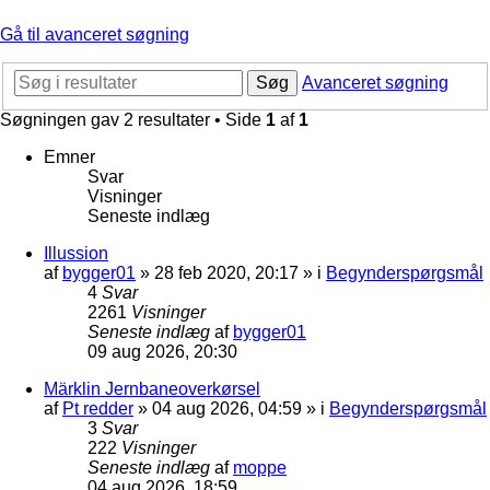
Gå til avanceret søgning
Søg
Avanceret søgning
Søgningen gav 2 resultater • Side
1
af
1
Emner
Svar
Visninger
Seneste indlæg
Illussion
af
bygger01
»
28 feb 2020, 20:17
» i
Begynderspørgsmål
4
Svar
2261
Visninger
Seneste indlæg
af
bygger01
09 aug 2026, 20:30
Märklin Jernbaneoverkørsel
af
Pt redder
»
04 aug 2026, 04:59
» i
Begynderspørgsmål
3
Svar
222
Visninger
Seneste indlæg
af
moppe
04 aug 2026, 18:59